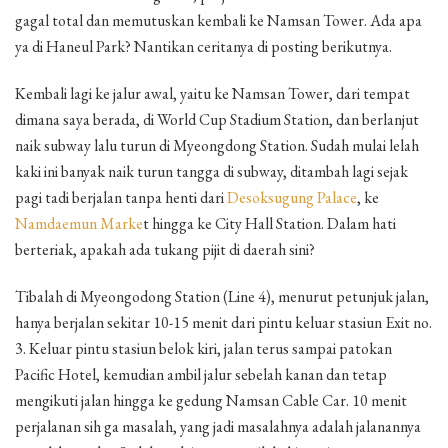
gagal total dan memutuskan kembali ke Namsan Tower. Ada apa
ya di Haneul Park? Nantikan ceritanya di posting berikutnya.
Kembali lagi ke jalur awal, yaitu ke Namsan Tower, dari tempat
dimana saya berada, di World Cup Stadium Station, dan berlanjut
naik subway lalu turun di Myeongdong Station. Sudah mulai lelah
kaki ini banyak naik turun tangga di subway, ditambah lagi sejak
pagi tadi berjalan tanpa henti dari
Desoksugung Palace
, ke
Namdaemun Marke
t hingga ke City Hall Station. Dalam hati
berteriak, apakah ada tukang pijit di daerah sini?
Tibalah di Myeongodong Station (Line 4), menurut petunjuk jalan,
hanya berjalan sekitar 10-15 menit dari pintu keluar stasiun Exit no.
3. Keluar pintu stasiun belok kiri, jalan terus sampai patokan
Pacific Hotel, kemudian ambil jalur sebelah kanan dan tetap
mengikuti jalan hingga ke gedung Namsan Cable Car. 10 menit
perjalanan sih ga masalah, yang jadi masalahnya adalah jalanannya