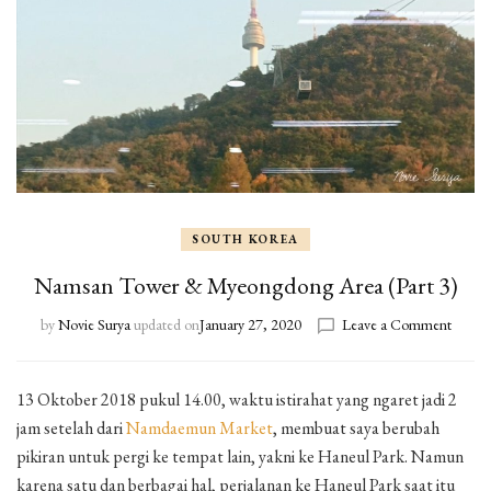
SOUTH KOREA
Namsan Tower & Myeongdong Area (Part 3)
by
Novie Surya
updated on
January 27, 2020
Leave a Comment
on
Nams
Tower
&
13 Oktober 2018 pukul 14.00, waktu istirahat yang ngaret jadi 2
Myeon
jam setelah dari
Namdaemun Market
, membuat saya berubah
Area
pikiran untuk pergi ke tempat lain, yakni ke Haneul Park. Namun
(Part
karena satu dan berbagai hal, perjalanan ke Haneul Park saat itu
3)