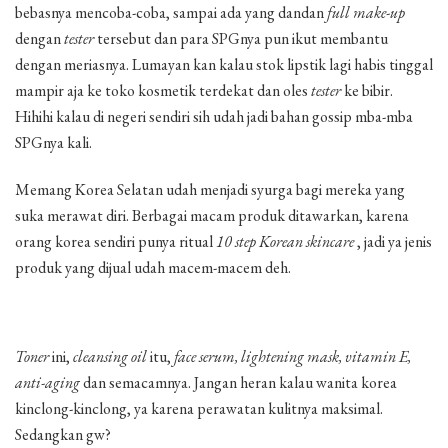
bebasnya mencoba-coba, sampai ada yang dandan
full make-up
dengan
tester
tersebut dan para SPGnya pun ikut membantu
dengan meriasnya. Lumayan kan kalau stok lipstik lagi habis tinggal
mampir aja ke toko kosmetik terdekat dan oles
tester
ke bibir.
Hihihi kalau di negeri sendiri sih udah jadi bahan gossip mba-mba
SPGnya kali.
Memang Korea Selatan udah menjadi syurga bagi mereka yang
suka merawat diri. Berbagai macam produk ditawarkan, karena
orang korea sendiri punya ritual
10 step Korean skincare
, jadi ya jenis
produk yang dijual udah macem-macem deh.
Toner
ini,
cleansing oil
itu,
face serum, lightening mask, vitamin E,
anti-aging
dan semacamnya. Jangan heran kalau wanita korea
kinclong-kinclong, ya karena perawatan kulitnya maksimal.
Sedangkan gw?