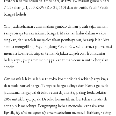
restoran hanya sekali dalam sehari, sisanya gw makan gimbab dari
7-11 seharga 1,900 KRW (Rp. 25,460) dan air putih. Sedih? Sedih
banget heheh
Yang tadi seharian cuma makan gimbab dan air putih saja, makan
ramyeon aja terasa nikmat banget. Makanan habis dalam waktu
singkat, dan setelah menyelesaikan pembayaran, beranjak lah kita
semua mengelilingi Myeongdong Street. Gw sebenarnya punya misi
mencari kosmetik titipan teman di Jakarta, jadi biar lebih santai
belanjanya, gw pamit meninggalkan teman-teman untuk berjalan
sendiri.
Gw masuk lah ke salah satu toko kosmetik dari sekian banyaknya
dan mulai survei harga. Ternyata harga aslinya dari Korea ga beda
jauh sama harga jual di toko resmi di Jakarta, paling beda sekitar
20% untuk biaya pajak. Di toko kosmetik ini, bertebaran
tester
di
setiap rak mereknya. Pengunjung bebas mencoba variasi warna
lipstik,
lip tint
maupun
lip cream
sebelum membeli. Bahkan, saking