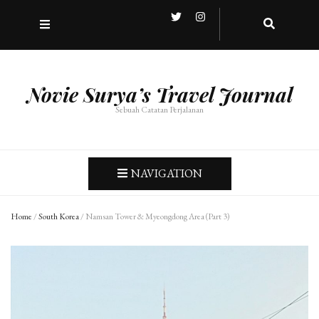
Novie Surya’s Travel Journal
Sebuah Catatan Perjalanan
NAVIGATION
Home
/
South Korea
/
Namsan Tower & Myeongdong Area (Part 3)