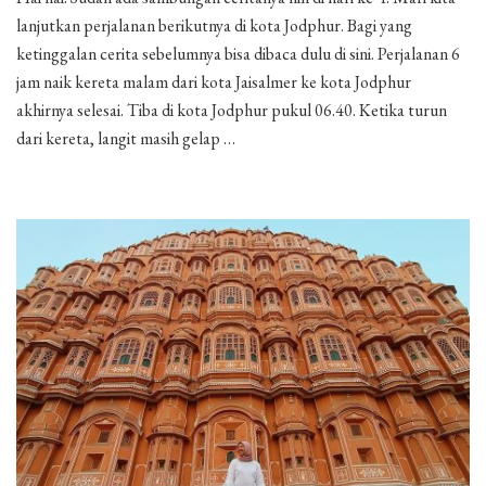
Trip
lanjutkan perjalanan berikutnya di kota Jodphur. Bagi yang
Day
4/8
ketinggalan cerita sebelumnya bisa dibaca dulu di sini. Perjalanan 6
jam naik kereta malam dari kota Jaisalmer ke kota Jodphur
akhirnya selesai. Tiba di kota Jodphur pukul 06.40. Ketika turun
dari kereta, langit masih gelap …