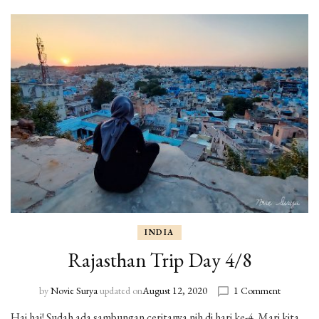
INDIA
Rajasthan Trip Day 4/8
by
Novie Surya
updated on
August 12, 2020
1 Comment
on
Rajasthan
Hai hai! Sudah ada sambungan ceritanya nih di hari ke-4. Mari kita