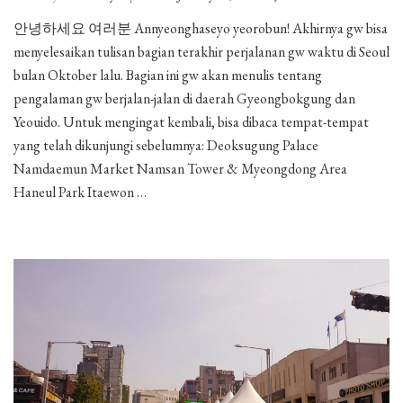
Gyeongb
안녕하세요 여러분 Annyeonghaseyo yeorobun! Akhirnya gw bisa
&
menyelesaikan tulisan bagian terakhir perjalanan gw waktu di Seoul
Yeouido
Area
bulan Oktober lalu. Bagian ini gw akan menulis tentang
(Part
pengalaman gw berjalan-jalan di daerah Gyeongbokgung dan
6
Yeouido. Untuk mengingat kembali, bisa dibaca tempat-tempat
–
yang telah dikunjungi sebelumnya: Deoksugung Palace
End)
Namdaemun Market Namsan Tower & Myeongdong Area
Haneul Park Itaewon …