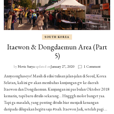
SOUTH KOREA
Itaewon & Dongdaemun Area (Part
5)
by
Novie Surya
updated on
January 27, 2020
1 Comment
on
Itaewon
Annyeonghaseyo! Masih di edisi tulisan jalan-jalan di Seoul, Korea
&
Selatan, kali ini gw akan membahas kunjungan gw ke daerah
Dongdae
Area
Itaewon dan Dongdaemun. Kunjungan ini pas bulan Oktober 2018
(Part
kemarin, tapi baru ditulis sekarang… Hngggh molor banget yaa.
5)
Tapi ga masalah, yang penting ditulis biar menjadi kenangan
daripada dilupakan begitu saja #tsah. Itaewon Jadi, setelah pagi …