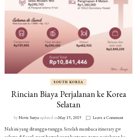
SOUTH KOREA
Rincian Biaya Perjalanan ke Korea
Selatan
by
Novie Surya
updated on
May 19, 2019
Leave a Comment
on
Rincian
Nah ini yang ditunggu-tunggu. Setelah membaca itinerary gw
Biaya
selama di Seoul, pasti banyak yang bertanya-tanya perjalanan ke
Perjalan