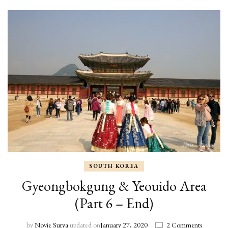
SOUTH KOREA
Gyeongbokgung & Yeouido Area
(Part 6 – End)
by
Novie Surya
updated on
January 27, 2020
2 Comments
on