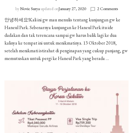
by
Novie Surya
updated on
January 27, 2020
2 Comments
on
Haneul
안녕하세요!Kali ini gw mau menulis tentang kunjungan gw ke
Park
Haneul Park. Sebenarnya kunjungan ke Haneul Park itu ide
yang
Instagra
dadakan dan tak terencana sampai gw harus balik lagi ke dua
(Part
kalinya ke tempat ini untuk menikmatinya. 13 Oktober 2018,
4)
setelah menikmati istirahat di penginapan yang cukup panjang, gw
memutuskan untuk pergi ke Haneul Park yang berada …