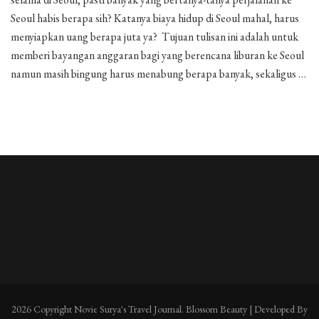
ke
Seoul habis berapa sih? Katanya biaya hidup di Seoul mahal, harus
Korea
menyiapkan uang berapa juta ya? Tujuan tulisan ini adalah untuk
Selatan
memberi bayangan anggaran bagi yang berencana liburan ke Seoul
namun masih bingung harus menabung berapa banyak, sekaligus …
2026 Copyright
Novie Surya's Travel Journal
.
Blossom Beauty | Developed By